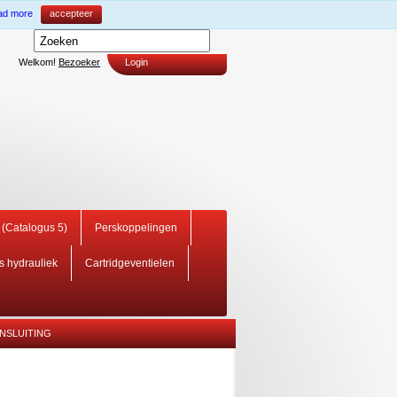
ad more
accepteer
Welkom!
Bezoeker
Login
i (Catalogus 5)
Perskoppelingen
rs hydrauliek
Cartridgeventielen
NSLUITING