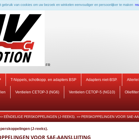
 gebruik van cookies om uw bezoek en winkelen eenvoudiger en persoonlijker te maken
re
FR
P
T-Nippels, schotkopp. en adapters BSP
Adapters niet-BSP.
Allerle
elen
Ventielen CETOP-3 (NG6)
Ventielen CETOP-5 (NG10)
Oliefilte
>>
EÉNDELIGE PERSKOPPELINGEN (J-REEKS).
>>
PERSKOPPELINGEN VOOR SAE-AA
 perskoppelingen (J-reeks).
OPPELINGEN VOOR SAE-AANSLUITING