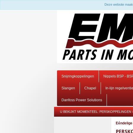
Deze website maakt
Snijringkoppelingen
Nippels BSP - BS
Slangen
Chapel
In-lijn regelventi
Danfoss Power Solutions
U BEKIJKT MOMENTEEL:
PERSKOPPELINGEN
Eéndelige
PERSK