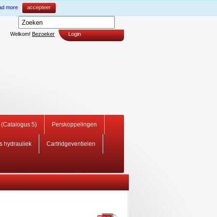
ad more
accepteer
Welkom!
Bezoeker
Login
i (Catalogus 5)
Perskoppelingen
rs hydrauliek
Cartridgeventielen