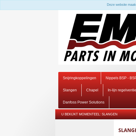
Deze website maakt
Snijringkoppelingen
Nippels BSP - BS
Slangen
Chapel
In-lijn regelventi
Danfoss Power Solutions
U BEKIJKT MOMENTEEL:
SLANGEN
SLANG