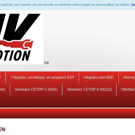
 gebruik van cookies om uw bezoek en winkelen eenvoudiger en persoonlijker te maken
re
FR
P
T-Nippels, schotkopp. en adapters BSP
Adapters niet-BSP.
Allerle
elen
Ventielen CETOP-3 (NG6)
Ventielen CETOP-5 (NG10)
Oliefilte
EN