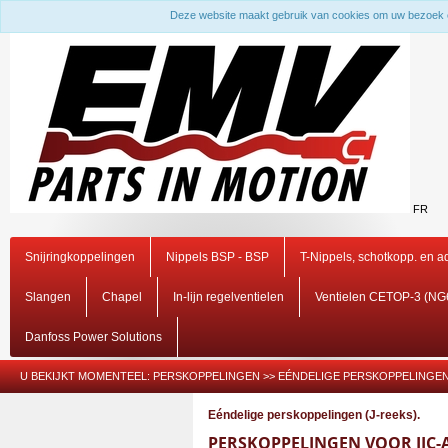
Deze website maakt gebruik van cookies om uw bezoek 
FR
Snijringkoppelingen
Nippels BSP - BSP
T-Nippels, schotkopp. en 
Slangen
Chapel
In-lijn regelventielen
Ventielen CETOP-3 (NG
Danfoss Power Solutions
U BEKIJKT MOMENTEEL:
PERSKOPPELINGEN
>>
EÉNDELIGE PERSKOPPELINGEN 
Eéndelige perskoppelingen (J-reeks).
PERSKOPPELINGEN VOOR JIC-