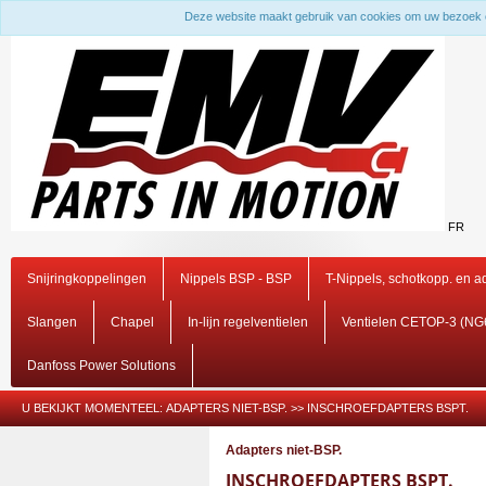
Deze website maakt gebruik van cookies om uw bezoek 
FR
Snijringkoppelingen
Nippels BSP - BSP
T-Nippels, schotkopp. en 
Slangen
Chapel
In-lijn regelventielen
Ventielen CETOP-3 (NG
Danfoss Power Solutions
U BEKIJKT MOMENTEEL:
ADAPTERS NIET-BSP.
>>
INSCHROEFDAPTERS BSPT.
Adapters niet-BSP.
INSCHROEFDAPTERS BSPT.