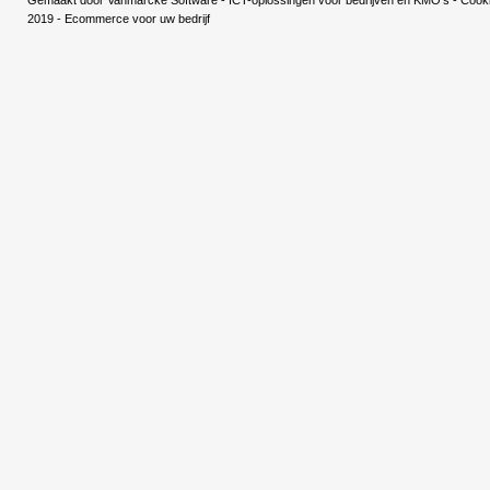
Gemaakt door
Vanmarcke Software - ICT-oplossingen voor bedrijven en KMO's
-
Cooki
2019 - Ecommerce voor uw bedrijf