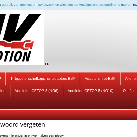
 gebruik van cookies om uw bezoek en winkelen eenvoudiger en persoonlijker te maken
re
FR
P
T-Nippels, schotkopp. en adapters BSP
Adapters niet-BSP.
Allerle
elen
Ventielen CETOP-3 (NG6)
Ventielen CETOP-5 (NG10)
Oliefilte
woord vergeten
evens hieronder in en we maken een nieuw