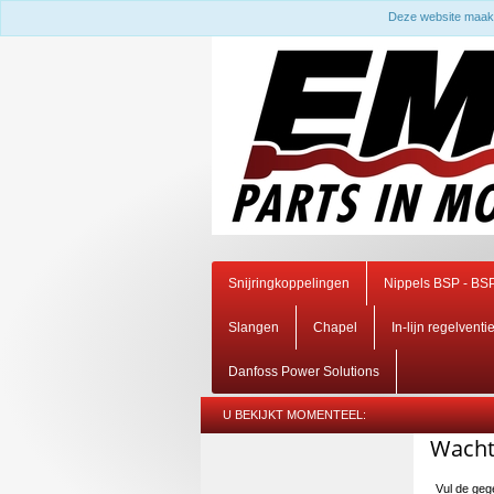
Deze website maakt
Snijringkoppelingen
Nippels BSP - BS
Slangen
Chapel
In-lijn regelventi
Danfoss Power Solutions
U BEKIJKT MOMENTEEL:
Wacht
Vul de geg