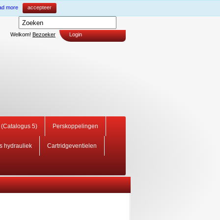
ad more
accepteer
Welkom!
Bezoeker
Login
i (Catalogus 5)
Perskoppelingen
rs hydrauliek
Cartridgeventielen