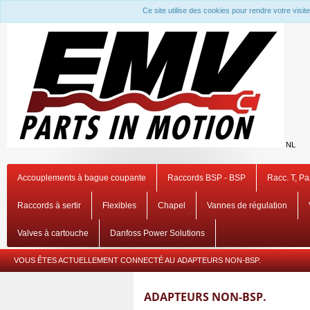
Ce site utilise des cookies pour rendre votre visi
NL
Accouplements à bague coupante
Raccords BSP - BSP
Racc. T, P
Raccords à sertir
Flexibles
Chapel
Vannes de régulation
Valves à cartouche
Danfoss Power Solutions
VOUS ÊTES ACTUELLEMENT CONNECTÉ AU
ADAPTEURS NON-BSP.
ADAPTEURS NON-BSP.